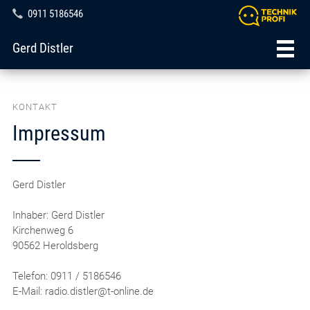
0911 5186546
Gerd Distler
KONTAKT
Impressum
Gerd Distler
Inhaber: Gerd Distler
Kirchenweg 6
90562 Heroldsberg
Telefon: 0911 / 5186546
E-Mail: radio.distler@t-online.de