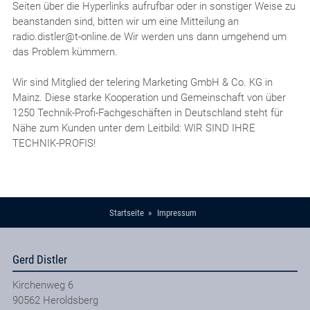
Seiten über die Hyperlinks aufrufbar oder in sonstiger Weise zu
beanstanden sind, bitten wir um eine Mitteilung an
radio.distler@t-online.de Wir werden uns dann umgehend um
das Problem kümmern.
Wir sind Mitglied der telering Marketing GmbH & Co. KG in
Mainz. Diese starke Kooperation und Gemeinschaft von über
1250 Technik-Profi-Fachgeschäften in Deutschland steht für
Nähe zum Kunden unter dem Leitbild: WIR SIND IHRE
TECHNIK-PROFIS!
Startseite
Impressum
Gerd Distler
Kirchenweg 6
90562
Heroldsberg