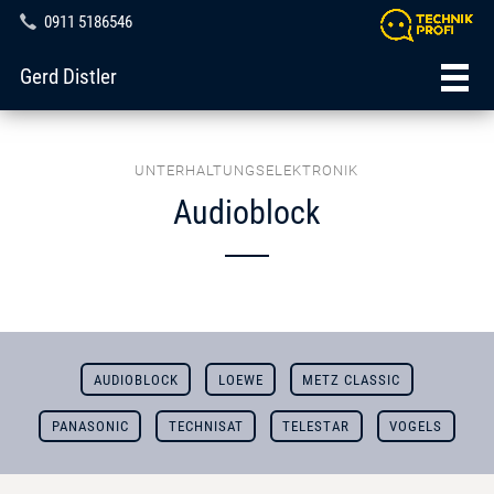
0911 5186546
Gerd Distler
UNTERHALTUNGSELEKTRONIK
Audioblock
AUDIOBLOCK
LOEWE
METZ CLASSIC
PANASONIC
TECHNISAT
TELESTAR
VOGELS