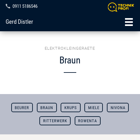
0911 5186546
Gerd Distler
ELEKTROKLEINGERAETE
Braun
BEURER
BRAUN
KRUPS
MIELE
NIVONA
RITTERWERK
ROWENTA